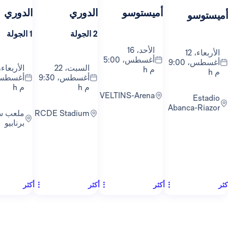
أميستوسو
الدوري
الدوري
ال
2 الجولة
1 الجولة
3 الجولة
الأحد، 16
أغسطس، 5:00
أغسطس، 9:00
السبت، 22
الأربعاء، 26
م h
أغسطس، 9:30
أغسطس، 9:00
م h
م h
VELTINS-Arena
Abanc
RCDE Stadium
ملعب سانتياغو
برنابيو
أكثر
أكثر
أكثر
أكث