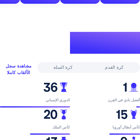
لقاب
ري
مشاهدة سجل
القدم
كرة السلة
الألقاب كاملا
36
لقرن
الدوري الإسباني
20
با
كأس الملك