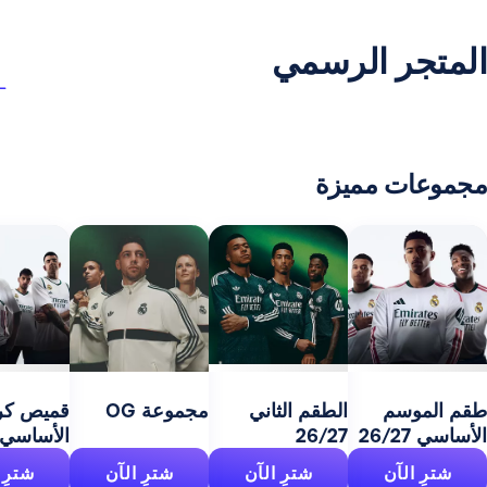
ر الرسمي
 مميزة
مج
27
سم
الطقم الثاني
مجموعة OG
قميص كرة السلة
26/27
الأساسي 26/27
آن
شترِ الآن
شترِ الآن
شترِ الآن