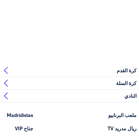
بيو
Madridistas
T
جناح VIP