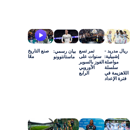
-
تمر تسع
صنع التاريخ
بيان رسمي:
ة:
سنوات على
معًا
ماستانتوونو
ة
الفوز بالسوبر
ة
الأوروبي
ي
الرابع
اد