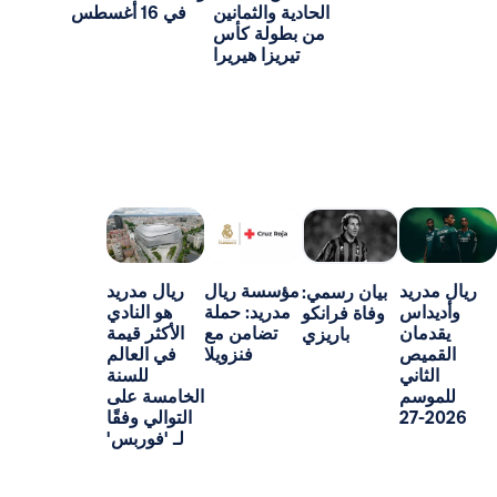
الحادية والثمانين
في 16 أغسطس
من بطولة كأس
تيريزا هيريرا
د
مؤسسة ريال
ريال مدريد
بيان رسمي:
س
مدريد: حملة
هو النادي
وفاة فرانكو
ن
تضامن مع
الأكثر قيمة
باريزي
ص
فنزويلا
في العالم
ني
للسنة
م
الخامسة على
التوالي وفقًا
لـ 'فوربس'