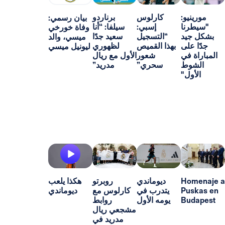
و:
كارلوس
برناردو
بيان رسمي:
ا
إسبي:
سيلفا: “أنا
وفاة خورخي
د
“التسجيل
سعيد جدًا
ميسي، والد
ى
بهذا القميص
لظهوري
ليونيل ميسي
ي
شعور
الأول مع ريال
ط
سحري”
مدريد”
"
H
ديوماندي
روبرتو
هكذا يلعب
P
يتدرب في
كارلوس مع
ديوماندي
B
يومه الأول
روابط
مشجعي ريال
مدريد في