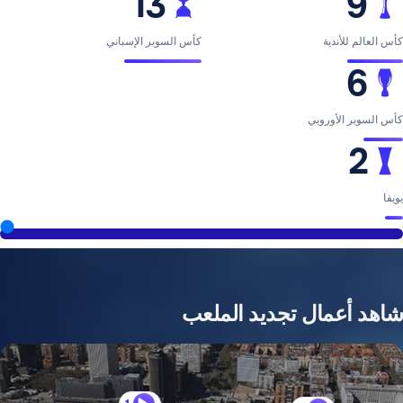
13
ية
كأس السوبر الإسباني
وروبي
2026
مال تجديد الملعب