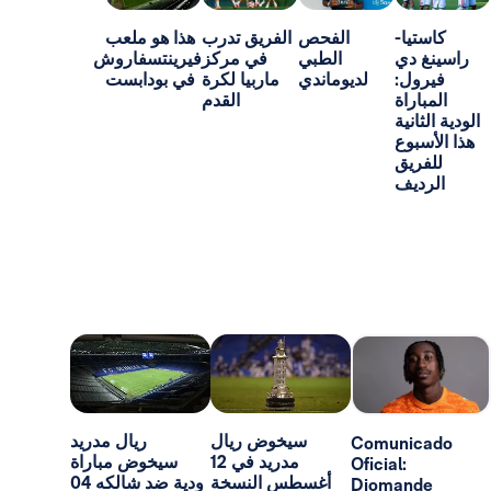
-
الفحص
الفريق تدرب
هذا هو ملعب
ي
الطبي
في مركز
فيرينتسفاروش
:
لديوماندي
ماربيا لكرة
في بودابست
اة
القدم
ية
ع
ق
ف
سيخوض ريال
ريال مدريد
Comun
مدريد في 12
سيخوض مباراة
Oficial:
أغسطس النسخة
ودية ضد شالكه 04
Dioma