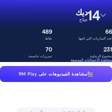
14
ديك
جناح
489
66
عدد المباريات التي لعبها
نقاط
70
231
مجموع الريباوند
تمريرات حاسمة
مشاهدة الإحصائيات الموسعة
مشاهدة الفيديوهات على RM Play
معلومات شخصية
المسيرة