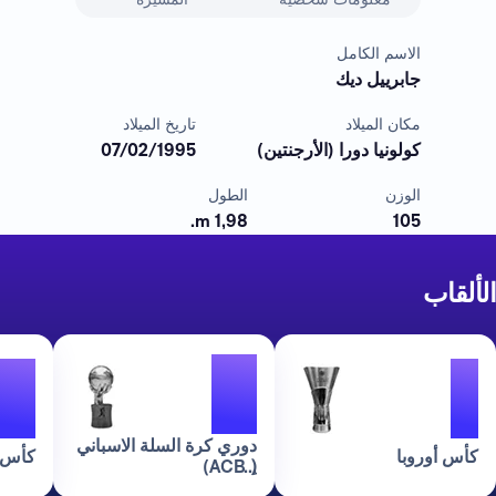
الاسم الكامل
جابرييل ديك
مكان الميلاد
تاريخ الميلاد
كولونيا دورا (الأرجنتين)
07/02/1995
الوزن
الطول
1,98 m.
105
الألقاب
4
2
1
دوري كرة السلة الاسباني
كأس أوروبا
كأس 
(ِ ACB)