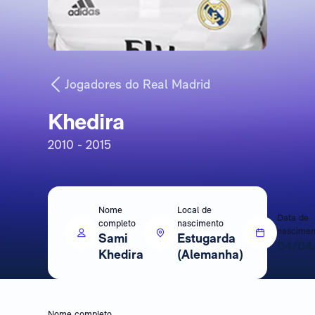
Jogadores do Real Madrid
Khedira
2010 - 2015
Nome
Local de
Data de
completo
nascimento
nascimen
Sami
Estugarda
04/04
Khedira
(Alemanha)
Nome completo