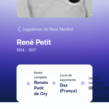
Jogadores do Real Madrid
René Petit
1914 - 1917
Nome
Local de
completo
Data de
nascimento
Renato
nascimento
Dax
Petit
08/10/18
(França)
de Ory