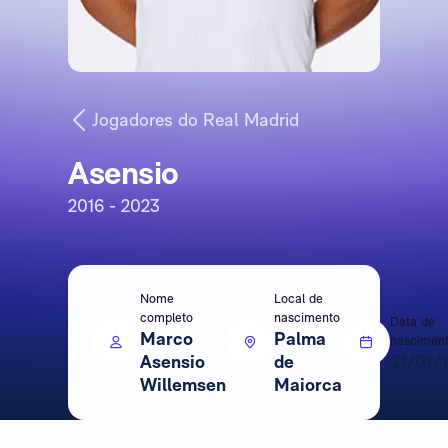
Jogadores do Real Madrid
Asensio
2016 - 2023
Nome
Local de
completo
nascimento
Data de
Marco
Palma
nascimen
Asensio
de
21/01/
Willemsen
Maiorca