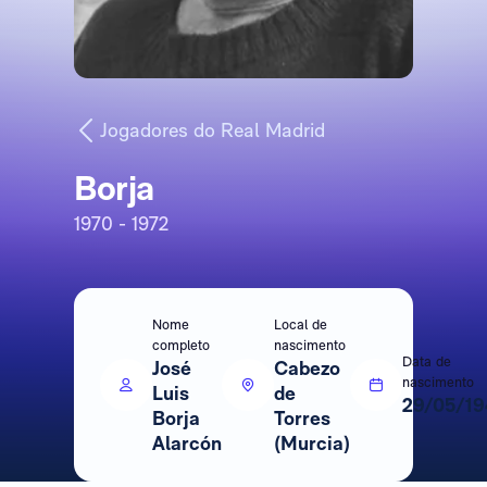
Jogadores do Real Madrid
Borja
1970 - 1972
Nome
Local de
completo
nascimento
Data de
José
Cabezo
nascimento
Luis
de
29/05/19
Borja
Torres
Alarcón
(Murcia)