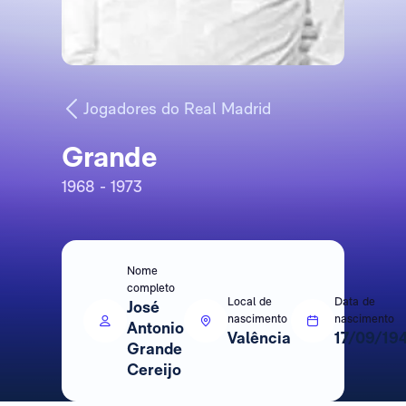
Jogadores do Real Madrid
Grande
1968 - 1973
Nome
completo
Local de
Data de
José
nascimento
nascimento
Antonio
Valência
17/09/19
Grande
Cereijo