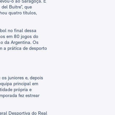
levou-o ao Saragoça. E
del Buitre”, que
ou quatro títulos,
ebol no final dessa
los em 80 jogos do
o da Argentina. Os
m a prática de desporto
 os juniores e, depois
quipa principal em
tidade própria e
mporada fez estrear
ral Desportiva do Real