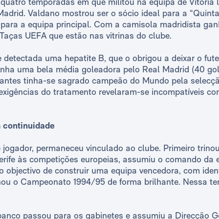
uatro temporadas em que militou na equipa de Vitória 
Madrid. Valdano mostrou ser o sócio ideal para a “Quinta 
para a equipa principal. Com a camisola madridista ganh
 Taças UEFA que estão nas vitrinas do clube.
he detectada uma hepatite B, que o obrigou a deixar o fut
inha uma bela média goleadora pelo Real Madrid (40 go
ntes tinha-se sagrado campeão do Mundo pela selecçã
 exigências do tratamento revelaram-se incompatíveis co
m continuidade
 jogador, permaneceu vinculado ao clube. Primeiro trinou
erife às competições europeias, assumiu o comando da e
o objectivo de construir uma equipa vencedora, com iden
hou o Campeonato 1994/95 de forma brilhante. Nessa te
nco passou para os gabinetes e assumiu a Direcção Ge