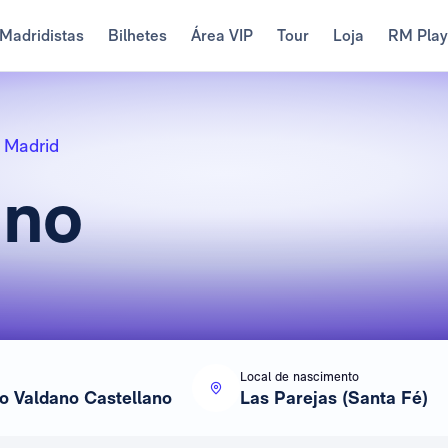
Madridistas
Bilhetes
Área VIP
Tour
Loja
RM Pla
 Madrid
ano
Local de nascimento
to Valdano Castellano
Las Parejas (Santa Fé)