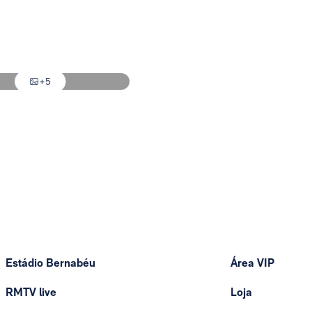
l Madrid
l Madrid
+5
l Madrid
Estádio Bernabéu
Área VIP
RMTV live
Loja