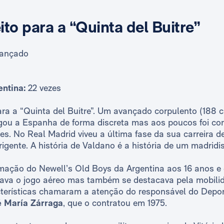
ito para a “Quinta del Buitre”
ançado
entina:
22 vezes
ra a “Quinta del Buitre”. Um avançado corpulento (188 
gou a Espanha de forma discreta mas aos poucos foi co
s. No Real Madrid viveu a última fase da sua carreira de
rigente. A história de Valdano é a história de um madridis
rmação do Newell’s Old Boys da Argentina aos 16 anos e
nava o jogo aéreo mas também se destacava pela mobilid
cterísticas chamaram a atenção do responsável do Deport
é María Zárraga
, que o contratou em 1975.