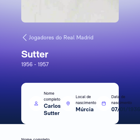
Jogadores do Real Madrid
Sutter
1956 - 1957
Nome
Local de
Data de
completo
nascimento
nascimento
Carlos
Múrcia
07/01/193
Sutter
Nome completo