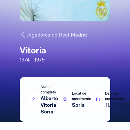
Jogadores do Real Madrid
Vitoria
1974 - 1979
Nome
completo
Local de
Data de
Alberto
nascimento
nascimento
Vitoria
Soria
11/01/195
Soria