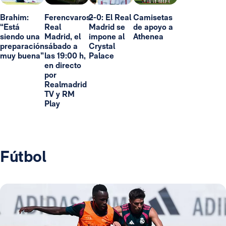
Brahim:
Ferencvaros-
2-0: El Real
Camisetas
“Está
Real
Madrid se
de apoyo a
siendo una
Madrid, el
impone al
Athenea
preparación
sábado a
Crystal
muy buena”
las 19:00 h,
Palace
en directo
por
Realmadrid
TV y RM
Play
Fútbol