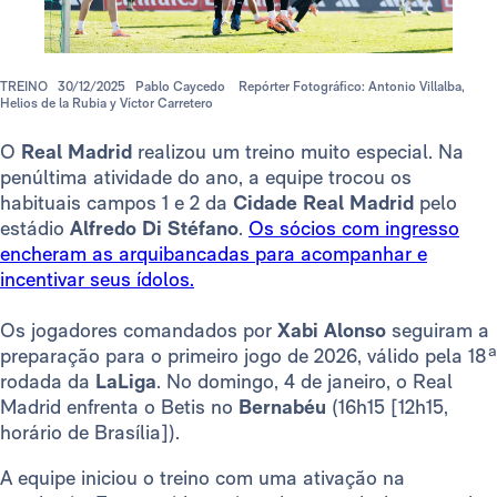
TREINO
30/12/2025
Pablo Caycedo
Repórter Fotográfico: Antonio Villalba,
Helios de la Rubia y Víctor Carretero
O
Real Madrid
realizou um treino muito especial. Na
penúltima atividade do ano, a equipe trocou os
habituais campos 1 e 2 da
Cidade Real Madrid
pelo
estádio
Alfredo Di Stéfano
.
Os sócios com ingresso
encheram as arquibancadas para acompanhar e
incentivar seus ídolos.
Os jogadores comandados por
Xabi Alonso
seguiram a
preparação para o primeiro jogo de 2026, válido pela 18ª
rodada da
LaLiga
. No domingo, 4 de janeiro, o Real
Madrid enfrenta o Betis no
Bernabéu
(16h15 [12h15,
horário de Brasília]).
A equipe iniciou o treino com uma ativação na