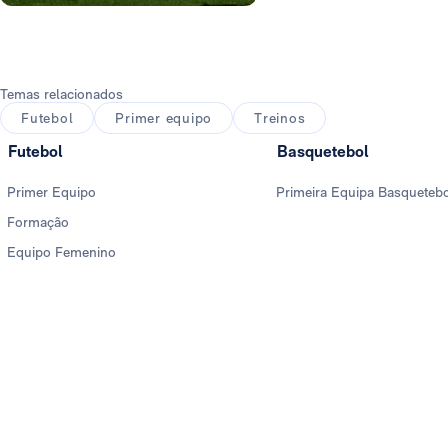
Foto: Real Madrid
Foto: Real Madrid
Temas relacionados
Futebol
Primer equipo
Treinos
Futebol
Basquetebol
Primer Equipo
Primeira Equipa Basqueteb
Formação
Equipo Femenino