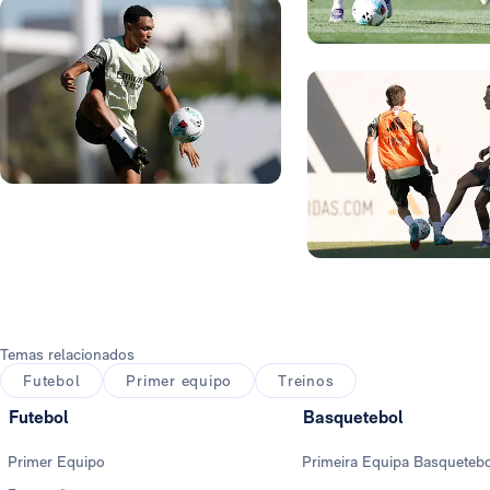
Foto: Real Madrid
Foto: Real Madrid
Foto: Real Madrid
Temas relacionados
Futebol
Primer equipo
Treinos
Futebol
Basquetebol
Primer Equipo
Primeira Equipa Basqueteb