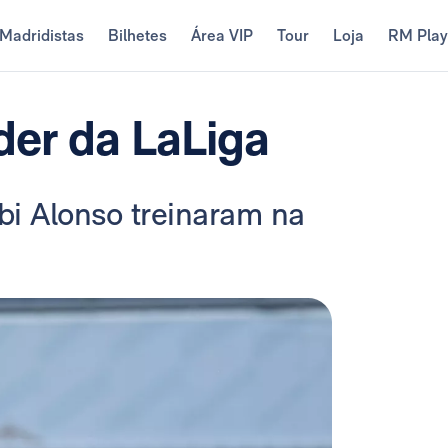
Madridistas
Bilhetes
Área VIP
Tour
Loja
RM Pla
der da LaLiga
bi Alonso treinaram na