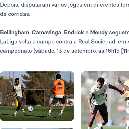
Depois, disputaram vários jogos em diferentes fo
de corridas.
Bellingham
,
Camavinga
,
Endrick
e
Mendy
seguem 
LaLiga volta a campo contra a Real Sociedad, em 
campeonato (sábado, 13 de setembro, às 16h15 [11h1
Foto: Real Madrid