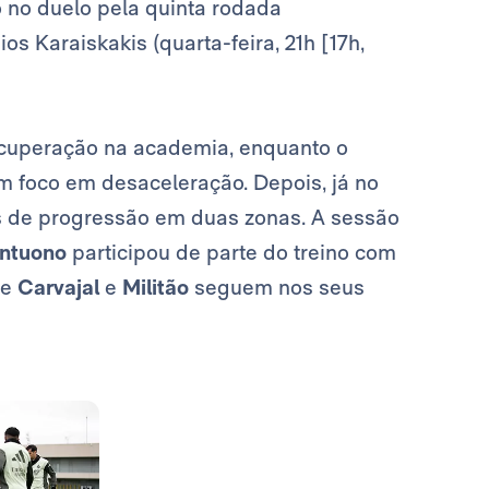
 no duelo pela quinta rodada
os Karaiskakis (quarta-feira, 21h [17h,
recuperação na academia, enquanto o
 foco em desaceleração. Depois, já no
os de progressão em duas zonas. A sessão
ntuono
participou de parte do treino com
 e
Carvajal
e
Militão
seguem nos seus
Foto: Real Madrid