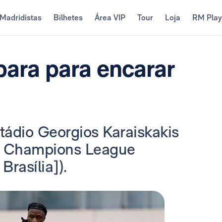
Madridistas
Bilhetes
Área VIP
Tour
Loja
RM Pla
para para encarar
stádio Georgios Karaiskakis
da Champions League
Brasília]).