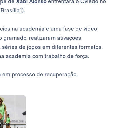
uipe de
Xabi Alonso
enfrentará o Oviedo no
Brasília]).
cios na academia e uma fase de vídeo
 no gramado, realizaram ativações
, séries de jogos em diferentes formatos,
u na academia com trabalho de força.
 em processo de recuperação.
Foto: Real Madrid
Foto: Real Madrid