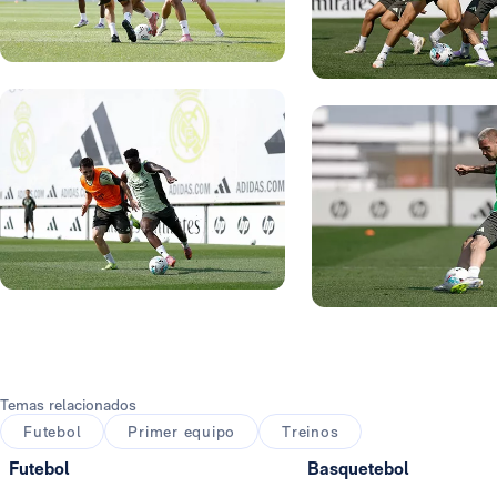
Foto: Real Madrid
Foto: Real Madrid
Foto: Real Madrid
Foto: Real Madrid
Temas relacionados
Futebol
Primer equipo
Treinos
Futebol
Basquetebol