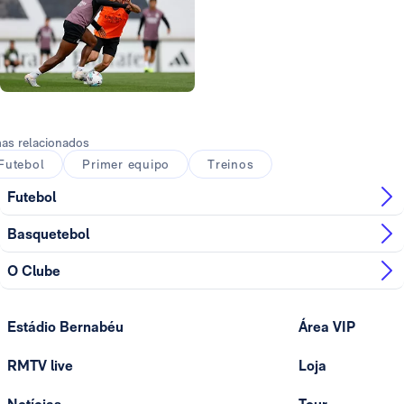
Foto: Real Madrid
as relacionados
Futebol
Primer equipo
Treinos
Futebol
Basquetebol
O Clube
Estádio Bernabéu
Área VIP
RMTV live
Loja