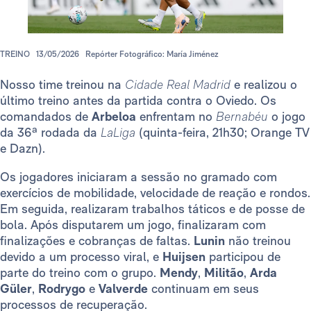
TREINO
13/05/2026
Repórter Fotográfico: María Jiménez
Nosso time treinou na
Cidade Real Madrid
e realizou o
último treino antes da partida contra o Oviedo. Os
comandados de
Arbeloa
enfrentam no
Bernabéu
o jogo
da 36ª rodada da
LaLiga
(quinta-feira, 21h30; Orange TV
e Dazn).
Os jogadores iniciaram a sessão no gramado com
exercícios de mobilidade, velocidade de reação e rondos.
Em seguida, realizaram trabalhos táticos e de posse de
bola. Após disputarem um jogo, finalizaram com
finalizações e cobranças de faltas.
Lunin
não treinou
devido a um processo viral, e
Huijsen
participou de
parte do treino com o grupo.
Mendy
,
Militão
,
Arda
Güler
,
Rodrygo
e
Valverde
continuam em seus
processos de recuperação.