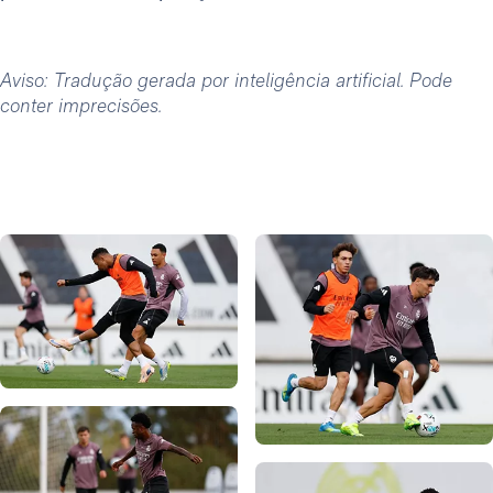
Aviso: Tradução gerada por inteligência artificial. Pode
conter imprecisões.
Foto: Real Madrid
Foto: Real Madrid