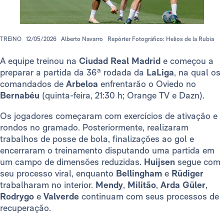
TREINO
12/05/2026
Alberto Navarro
Repórter Fotográfico: Helios de la Rubia
A equipe treinou na
Ciudad Real Madrid
e começou a
preparar a partida da 36ª rodada da
LaLiga
, na qual os
comandados de
Arbeloa
enfrentarão o Oviedo no
Bernabéu
(quinta-feira, 21:30 h; Orange TV e Dazn).
Os jogadores começaram com exercícios de ativação e
rondos no gramado. Posteriormente, realizaram
trabalhos de posse de bola, finalizações ao gol e
encerraram o treinamento disputando uma partida em
um campo de dimensões reduzidas.
Huijsen
segue com
seu processo viral, enquanto
Bellingham
e
Rüdiger
trabalharam no interior.
Mendy
,
Militão
,
Arda Güler
,
Rodrygo
e
Valverde
continuam com seus processos de
recuperação.