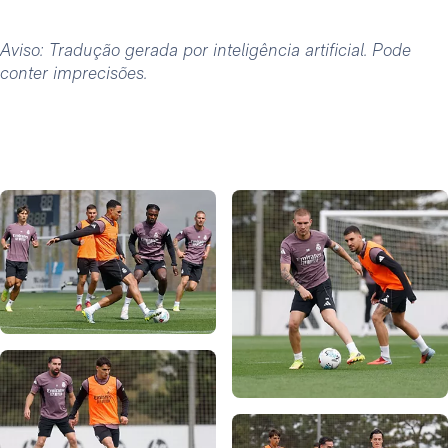
Aviso: Tradução gerada por inteligência artificial. Pode
conter imprecisões.
Foto: Real Madrid
Foto: Real Madrid