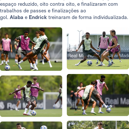
espaço reduzido, oito contra oito, e finalizaram com
trabalhos de passes e finalizações ao
gol.
Alaba
e
Endrick
treinaram de forma individualizada.
Foto: Real Madrid
Foto: Real Madrid
Foto: Real Madrid
Foto: Real Madrid