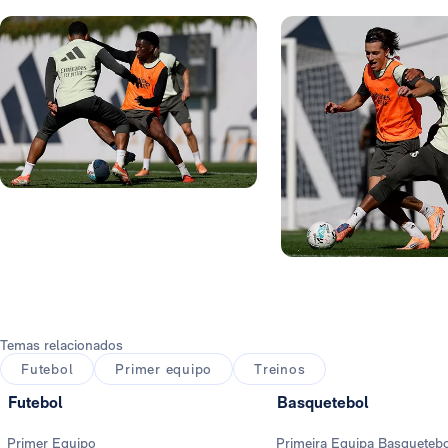
Foto: Real Madrid
Foto: Real Madrid
Foto: Real Madrid
Foto: Real Madrid
Temas relacionados
Futebol
Primer equipo
Treinos
Futebol
Basquetebol
Primer Equipo
Primeira Equipa Basqueteb