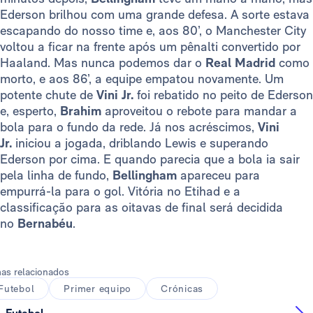
Ederson brilhou com uma grande defesa. A sorte estava
escapando do nosso time e, aos 80’, o Manchester City
voltou a ficar na frente após um pênalti convertido por
Haaland. Mas nunca podemos dar o
Real Madrid
como
morto, e aos 86’, a equipe empatou novamente. Um
potente chute de
Vini Jr.
foi rebatido no peito de Ederson
e, esperto,
Brahim
aproveitou o rebote para mandar a
bola para o fundo da rede. Já nos acréscimos,
Vini
Jr.
iniciou a jogada, driblando Lewis e superando
Ederson por cima. E quando parecia que a bola ia sair
pela linha de fundo,
Bellingham
apareceu para
empurrá-la para o gol. Vitória no Etihad e a
classificação para as oitavas de final será decidida
no
Bernabéu
.
as relacionados
Futebol
Primer equipo
Crónicas