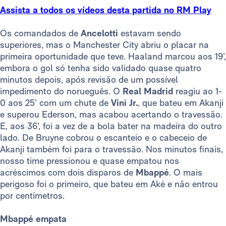
Assista a todos os vídeos desta partida no RM Play
Os comandados de
Ancelotti
estavam sendo
superiores, mas o Manchester City abriu o placar na
primeira oportunidade que teve. Haaland marcou aos 19’,
embora o gol só tenha sido validado quase quatro
minutos depois, após revisão de um possível
impedimento do norueguês. O
Real Madrid
reagiu ao 1-
0 aos 25’ com um chute de
Vini Jr.
, que bateu em Akanji
e superou Ederson, mas acabou acertando o travessão.
E, aos 36’, foi a vez de a bola bater na madeira do outro
lado. De Bruyne cobrou o escanteio e o cabeceio de
Akanji também foi para o travessão. Nos minutos finais,
nosso time pressionou e quase empatou nos
acréscimos com dois disparos de
Mbappé
. O mais
perigoso foi o primeiro, que bateu em Aké e não entrou
por centímetros.
Mbappé empata