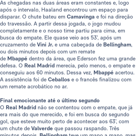
As chegadas nas duas áreas eram constantes e, logo
após o intervalo, Haaland encontrou um espaço para
disparar. O chute bateu em
Camavinga
e foi na direção
do travessão. A partir dessa jogada, o jogo mudou
completamente e o nosso time partiu para cima, em
busca do empate. Ele quase veio aos 53’, após um
cruzamento de
Vini Jr.
e uma cabeçada de
Bellingham
,
ou dois minutos depois com um remate
de
Mbappé
dentro da área, que Ederson fez uma grande
defesa. O
Real Madrid
merecia, pelo menos, o empate e
conseguiu aos 60 minutos. Dessa vez,
Mbappé
acertou.
A assistência foi de
Ceballos
e o francês finalizou com
um remate acrobático no ar.
Final emocionante até o último segundo
O
Real Madrid
não se contentou com o empate, que já
era mais do que merecido, e foi em busca do segundo
gol, que esteve muito perto de acontecer aos 63’, com
um chute de
Valverde
que passou raspando. Três
minutos depois,
Bellingham
teve um mano a mano, mas