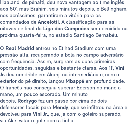
Haaland, de pênalti, deu nova vantagem ao time inglês
aos 80’, mas Brahim, seis minutos depois, e Bellingham,
nos acréscimos, garantiram a vitória para os
comandados de
Ancelotti
. A classificação para as
oitavas de final da
Liga dos Campeões
será decidida na
próxima quarta-feira, no estádio Santiago Bernabéu.
O
Real Madrid
entrou no Etihad Stadium com uma
pressão alta, recuperando a bola no campo adversário
com frequência. Assim, surgiram as duas primeiras
oportunidades, seguidas e bastante claras. Aos 11',
Vini
Jr.
deu um drible em Akanji na intermediária e, com o
exterior do pé direito, lançou
Mbappé
em profundidade.
O francês não conseguiu superar Ederson no mano a
mano, um pouco escorado. Um minuto
depois,
Rodrygo
fez um passe por cima de dois
defensores locais para
Mendy
, que se infiltrou na área e
devolveu para
Vini Jr.
, que, já com o goleiro superado,
viu Aké evitar o gol sobre a linha.