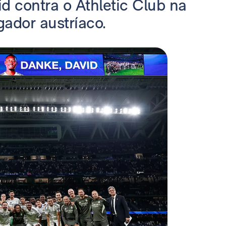
d contra o Athletic Club na
gador austríaco.