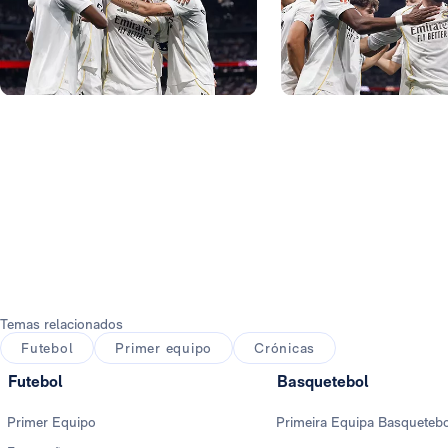
Foto: Real Madrid
Foto: Real Madrid
Temas relacionados
Futebol
Primer equipo
Crónicas
Futebol
Basquetebol
Primer Equipo
Primeira Equipa Basqueteb