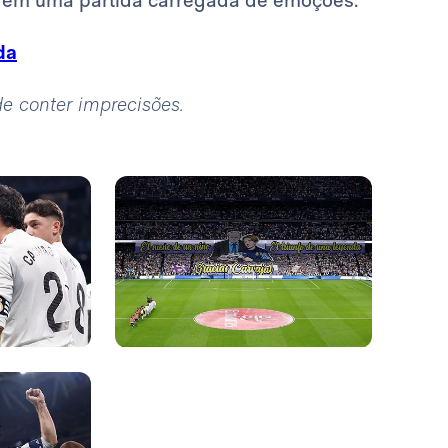
da
ode conter imprecisões.
Foto: Real Madrid
Foto: Real Madrid