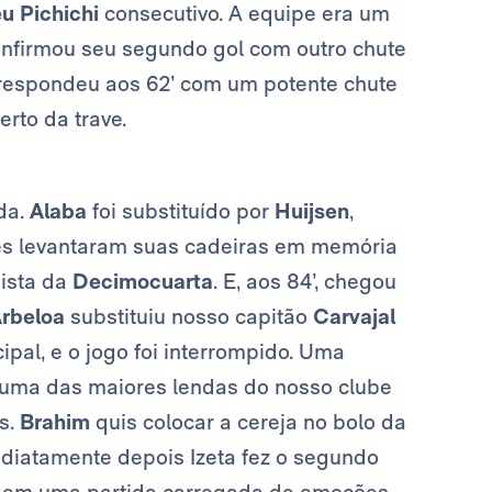
éu Pichichi
consecutivo. A equipe era um
nfirmou seu segundo gol com outro chute
respondeu aos 62’ com um potente chute
rto da trave.
da.
Alaba
foi substituído por
Huijsen
,
es levantaram suas cadeiras em memória
ista da
Decimocuarta
. E, aos 84’, chegou
rbeloa
substituiu nosso capitão
Carvajal
ipal, e o jogo foi interrompido. Uma
 uma das maiores lendas do nosso clube
s.
Brahim
quis colocar a cereja no bolo da
ediatamente depois Izeta fez o segundo
em uma partida carregada de emoções.