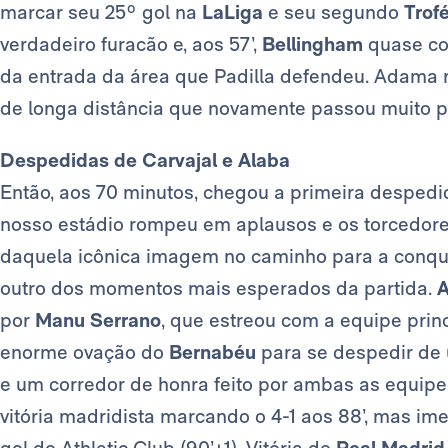
marcar seu 25º gol na
LaLiga
e seu segundo
Trof
verdadeiro furacão e, aos 57’,
Bellingham
quase co
da entrada da área que Padilla defendeu. Adama 
de longa distância que novamente passou muito pe
Despedidas de Carvajal e Alaba
Então, aos 70 minutos, chegou a primeira despedi
nosso estádio rompeu em aplausos e os torcedor
daquela icônica imagem no caminho para a conqu
outro dos momentos mais esperados da partida.
A
por
Manu Serrano
, que estreou com a equipe princ
enorme ovação do
Bernabéu
para se despedir de
e um corredor de honra feito por ambas as equipe
vitória madridista marcando o 4-1 aos 88’, mas im
gol do Athletic Club (90’+1). Vitória do
Real Madrid