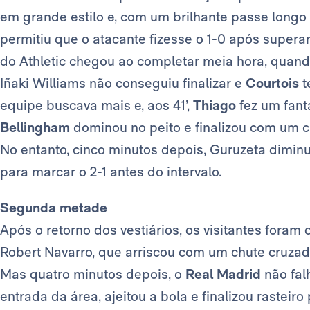
em grande estilo e, com um brilhante passe longo
permitiu que o atacante fizesse o 1-0 após superar
do Athletic chegou ao completar meia hora, quan
Iñaki Williams não conseguiu finalizar e
Courtois
t
equipe buscava mais e, aos 41’,
Thiago
fez um fant
Bellingham
dominou no peito e finalizou com um c
No entanto, cinco minutos depois, Guruzeta diminu
para marcar o 2-1 antes do intervalo.
Segunda metade
Após o retorno dos vestiários, os visitantes foram 
Robert Navarro, que arriscou com um chute cruzado
Mas quatro minutos depois, o
Real Madrid
não fal
entrada da área, ajeitou a bola e finalizou rastei