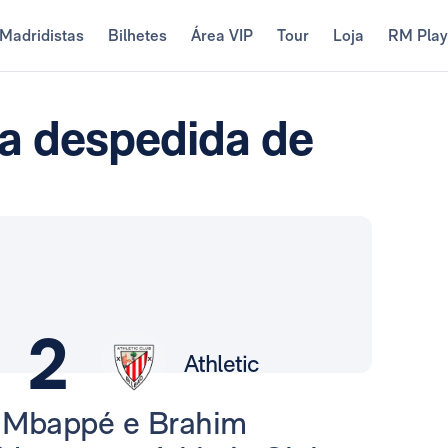
Madridistas
Bilhetes
Área VIP
Tour
Loja
RM Pla
na despedida de
2
Athletic
, Mbappé e Brahim