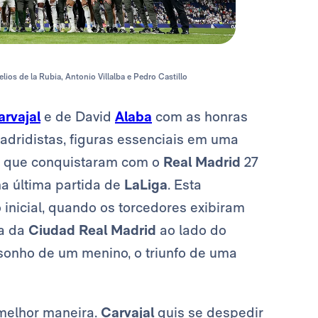
elios de la Rubia, Antonio Villalba e Pedro Castillo
arvajal
e de David
Alaba
com as honras
dridistas, figuras essenciais em uma
e que conquistaram com o
Real Madrid
27
na última partida de
LaLiga
. Esta
nicial, quando os torcedores exibiram
ra da
Ciudad Real Madrid
ao lado do
O sonho de um menino, o triunfo de uma
melhor maneira.
Carvajal
quis se despedir