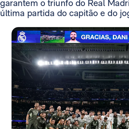
garantem o triunfo do Real Madri
última partida do capitão e do jo