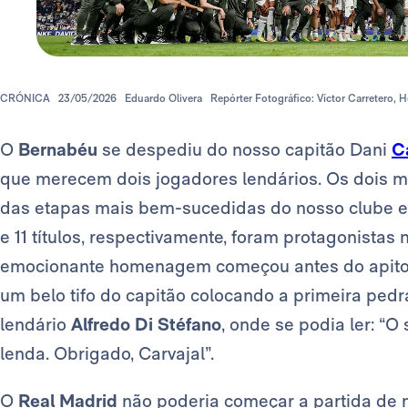
CRÓNICA
23/05/2026
Eduardo Olivera
Repórter Fotográfico: Víctor Carretero, H
O
Bernabéu
se despediu do nosso capitão Dani
C
que merecem dois jogadores lendários. Os dois ma
das etapas mais bem-sucedidas do nosso clube 
e 11 títulos, respectivamente, foram protagonistas 
emocionante homenagem começou antes do apito i
um belo tifo do capitão colocando a primeira ped
lendário
Alfredo Di Stéfano
, onde se podia ler: “
lenda. Obrigado, Carvajal”.
O
Real Madrid
não poderia começar a partida de 