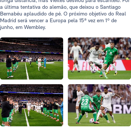
longa distância, mas Vieites desviou para escanteio. Foi
a última tentativa do alemão, que deixou o Santiago
Bernabéu aplaudido de pé. O próximo objetivo do Real
Madrid será vencer a Europa pela 15ª vez em 1º de
junho, em Wembley.
Foto: Real Madrid
Foto: Real Madrid
Foto: Real Madrid
Foto: Real Madrid