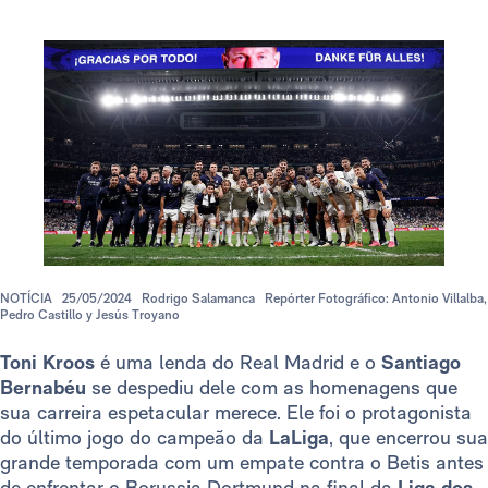
NOTÍCIA
25/05/2024
Rodrigo Salamanca
Repórter Fotográfico: Antonio Villalba,
Pedro Castillo y Jesús Troyano
Toni Kroos
é uma lenda do Real Madrid e o
Santiago
Bernabéu
se despediu dele com as homenagens que
sua carreira espetacular merece. Ele foi o protagonista
do último jogo do campeão da
LaLiga
, que encerrou sua
grande temporada com um empate contra o Betis antes
de enfrentar o Borussia Dortmund na final da
Liga dos