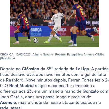
CRÓNICA
10/05/2026
Alberto Navarro
Repórter Fotográfico: Antonio Villalba
(Barcelona)
Derrota no
Clássico
da 35ª rodada da
LaLiga
. A partida
ficou desfavorável aos nove minutos com o gol de falta
de Rashford. Nove minutos depois, Ferran Torres fez o 2-
0. O
Real Madrid
reagiu e poderia ter diminuído a
diferença aos 23’, em um mano a mano de
Gonzalo
com
Joan García, após um passe longo e preciso de
Asencio
, mas o chute do nosso atacante acabou na
rede lateral.