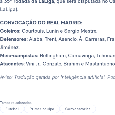
à 35ª rodada da
LaLiga
, que será disputada no C
LaLiga).
CONVOCAÇÃO DO REAL MADRID:
Goleiros:
Courtouis, Lunin e Sergio Mestre.
Defensores:
Alaba, Trent, Asencio, Á. Carreras, Fr
Jiménez.
Meio-campistas:
Bellingham, Camavinga, Tchouame
Atacantes
: Vini Jr., Gonzalo, Brahim e Mastantuono
Aviso: Tradução gerada por inteligência artificial. P
Temas relacionados
Futebol
Primer equipo
Convocatórias