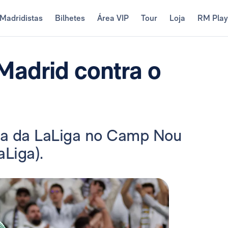
Madridistas
Bilhetes
Área VIP
Tour
Loja
RM Pla
Madrid contra o
da da LaLiga no Camp Nou
aLiga).