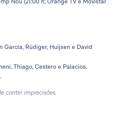
amp Nou (21:00 h; Orange TV e Movistar
an García, Rüdiger, Huijsen e David
ni, Thiago, Cestero e Palacios.
.
ode conter imprecisões.