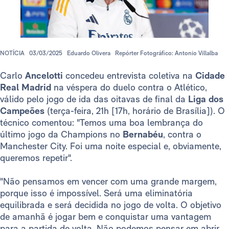
NOTÍCIA
03/03/2025
Eduardo Olivera
Repórter Fotográfico: Antonio Villalba
Carlo
Ancelotti
concedeu entrevista coletiva na
Cidade
Real Madrid
na véspera do duelo contra o Atlético,
válido pelo jogo de ida das oitavas de final da
Liga dos
Campeões
(terça-feira, 21h [17h, horário de Brasília]). O
técnico comentou: "Temos uma boa lembrança do
último jogo da Champions no
Bernabéu
, contra o
Manchester City. Foi uma noite especial e, obviamente,
queremos repetir".
"Não pensamos em vencer com uma grande margem,
porque isso é impossível. Será uma eliminatória
equilibrada e será decidida no jogo de volta. O objetivo
de amanhã é jogar bem e conquistar uma vantagem
para a partida de volta. Não podemos pensar em abrir