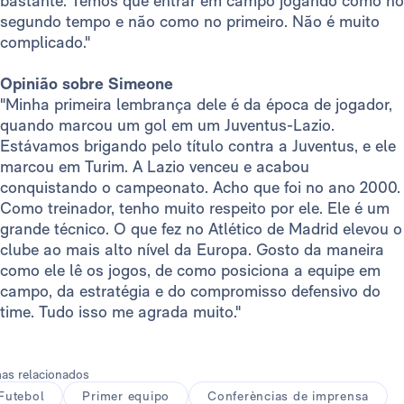
bastante. Temos que entrar em campo jogando como no
segundo tempo e não como no primeiro. Não é muito
complicado."
Opinião sobre Simeone
"Minha primeira lembrança dele é da época de jogador,
quando marcou um gol em um Juventus-Lazio.
Estávamos brigando pelo título contra a Juventus, e ele
marcou em Turim. A Lazio venceu e acabou
conquistando o campeonato. Acho que foi no ano 2000.
Como treinador, tenho muito respeito por ele. Ele é um
grande técnico. O que fez no Atlético de Madrid elevou o
clube ao mais alto nível da Europa. Gosto da maneira
como ele lê os jogos, de como posiciona a equipe em
campo, da estratégia e do compromisso defensivo do
time. Tudo isso me agrada muito."
as relacionados
Futebol
Primer equipo
Conferèncias de imprensa