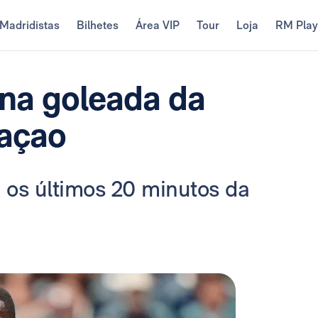
Madridistas
Bilhetes
Área VIP
Tour
Loja
RM Pla
a na goleada da
açao
 os últimos 20 minutos da