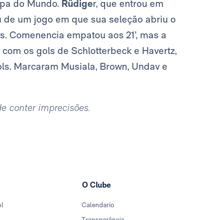
opa do Mundo.
Rüdige
r, que entrou em
u de um jogo em que sua seleção abriu o
s. Comenencia empatou aos 21’, mas a
1 com os gols de Schlotterbeck e Havertz,
 gols. Marcaram Musiala, Brown, Undav e
ode conter imprecisões.
O Clube
ol
Calendario
Transparência