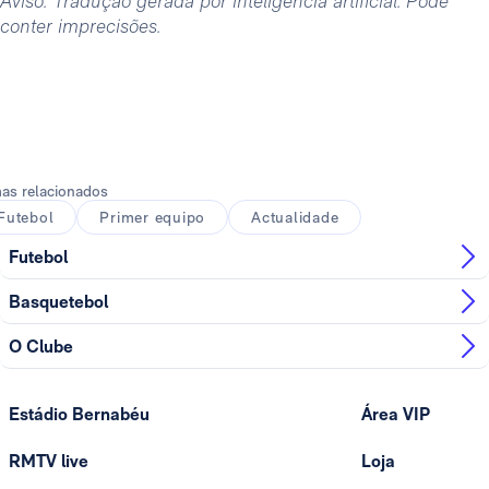
Aviso: Tradução gerada por inteligência artificial. Pode
conter imprecisões.
as relacionados
Futebol
Primer equipo
Actualidade
Futebol
Basquetebol
O Clube
Estádio Bernabéu
Área VIP
RMTV live
Loja