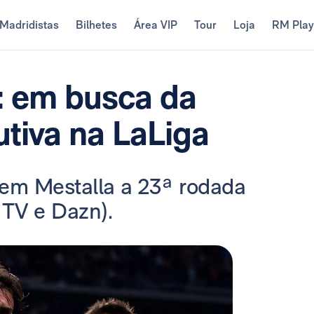
Madridistas
Bilhetes
Área VIP
Tour
Loja
RM Pla
: em busca da
utiva na LaLiga
 em Mestalla a 23ª rodada
 TV e Dazn).