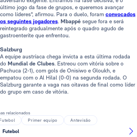
adversário exigente. Entramos na fase decisiva, é o
último jogo da fase de grupos, e queremos avançar
como líderes", afirmou. Para o duelo, foram
convocados
os seguintes jogadores
.
Mbappé
segue fora e será
reintegrado gradualmente após o quadro agudo de
gastroenterite que enfrentou.
Salzburg
A equipe austríaca chega invicta a esta última rodada
do
Mundial de Clubes
. Estreou com vitória sobre o
Pachuca (2-1), com gols de Onisiwo e Gloukh, e
empatou com o Al Hilal (0-0) na segunda rodada. O
Salzburg garante a vaga nas oitavas de final como líder
do grupo em caso de vitória.
as relacionados
Futebol
Primer equipo
Antevisão
Futebol