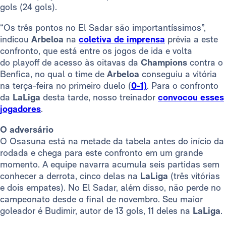
gols (24 gols).
“Os três pontos no El Sadar são importantíssimos”,
indicou
Arbeloa
na
coletiva de imprensa
prévia a este
confronto, que está entre os jogos de ida e volta
do playoff de acesso às oitavas da
Champions
contra o
Benfica, no qual o time de
Arbeloa
conseguiu a vitória
na terça-feira no primeiro duelo (
0-1)
. Para o confronto
da
LaLiga
desta tarde, nosso treinador
convocou esses
jogadores
.
O adversário
O Osasuna está na metade da tabela antes do início da
rodada e chega para este confronto em um grande
momento. A equipe navarra acumula seis partidas sem
conhecer a derrota, cinco delas na
LaLiga
(três vitórias
e dois empates). No El Sadar, além disso, não perde no
campeonato desde o final de novembro. Seu maior
goleador é Budimir, autor de 13 gols, 11 deles na
LaLiga
.