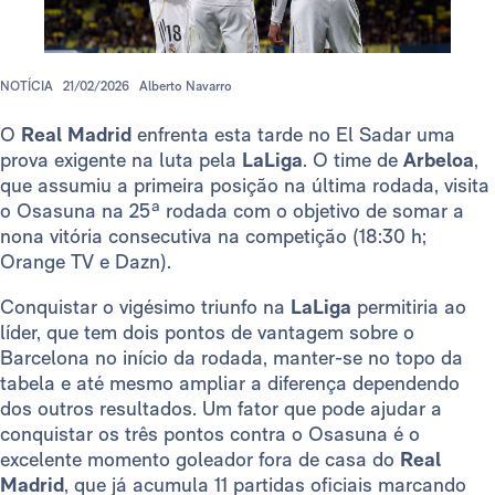
NOTÍCIA
21/02/2026
Alberto Navarro
O
Real Madrid
enfrenta esta tarde no El Sadar uma
prova exigente na luta pela
LaLiga
. O time de
Arbeloa
,
que assumiu a primeira posição na última rodada, visita
o Osasuna na 25ª rodada com o objetivo de somar a
nona vitória consecutiva na competição (18:30 h;
Orange TV e Dazn).
Conquistar o vigésimo triunfo na
LaLiga
permitiria ao
líder, que tem dois pontos de vantagem sobre o
Barcelona no início da rodada, manter-se no topo da
tabela e até mesmo ampliar a diferença dependendo
dos outros resultados. Um fator que pode ajudar a
conquistar os três pontos contra o Osasuna é o
excelente momento goleador fora de casa do
Real
Madrid
, que já acumula 11 partidas oficiais marcando