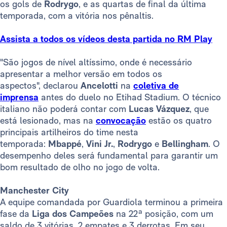
os gols de
Rodrygo
, e as quartas de final da última
temporada, com a vitória nos pênaltis.
Assista a todos os vídeos desta partida no RM Play
"São jogos de nível altíssimo, onde é necessário
apresentar a melhor versão em todos os
aspectos", declarou
Ancelotti
na
coletiva de
imprensa
antes do duelo no Etihad Stadium. O técnico
italiano não poderá contar com
Lucas Vázquez
, que
está lesionado, mas na
convocação
estão os quatro
principais artilheiros do time nesta
temporada:
Mbappé
,
Vini Jr.
,
Rodrygo
e
Bellingham
. O
desempenho deles será fundamental para garantir um
bom resultado de olho no jogo de volta.
Manchester City
A equipe comandada por Guardiola terminou a primeira
fase da
Liga dos Campeões
na 22ª posição, com um
saldo de 3 vitórias, 2 empates e 3 derrotas. Em seu