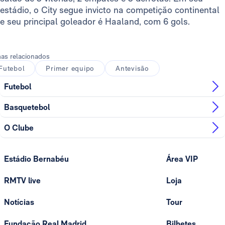
estádio, o City segue invicto na competição continental
e seu principal goleador é Haaland, com 6 gols.
as relacionados
Futebol
Primer equipo
Antevisão
Futebol
Basquetebol
O Clube
Estádio Bernabéu
Área VIP
RMTV live
Loja
Notícias
Tour
Fundação Real Madrid
Bilhetes