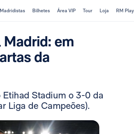
Madridistas
Bilhetes
Área VIP
Tour
Loja
RM Pla
l Madrid: em
artas da
o Etihad Stadium o 3-0 da
tar Liga de Campeões).