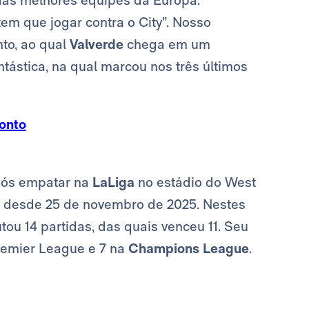
 das melhores equipes da Europa.
 tem que jogar contra o City”. Nosso
to, ao qual
Valverde
chega em um
ástica, na qual marcou nos três últimos
ronto
após empatar na
LaLiga
no estádio do West
ta desde 25 de novembro de 2025. Nestes
ou 14 partidas, das quais venceu 11. Seu
Premier League e 7 na
Champions League
.