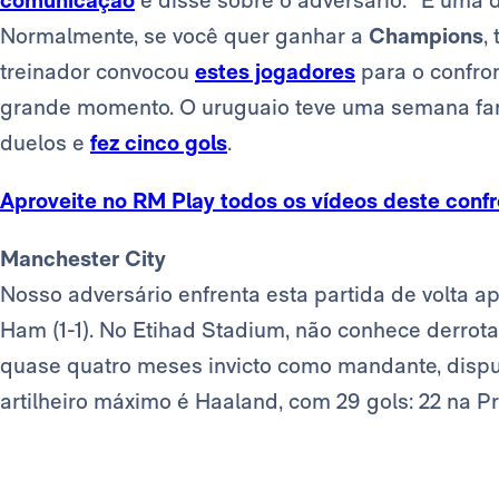
comunicação
e disse sobre o adversário: “É uma
Normalmente, se você quer ganhar a
Champions
,
treinador convocou
estes jogadores
para o confron
grande momento. O uruguaio teve uma semana fant
duelos e
fez cinco gols
.
Aproveite no RM Play todos os vídeos deste conf
Manchester City
Nosso adversário enfrenta esta partida de volta 
Ham (1-1). No Etihad Stadium, não conhece derro
quase quatro meses invicto como mandante, disput
artilheiro máximo é Haaland, com 29 gols: 22 na 