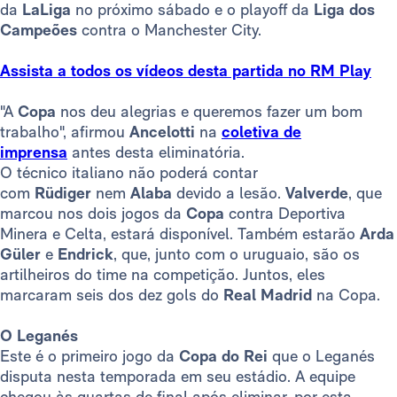
da
LaLiga
no próximo sábado e o playoff da
Liga dos
Campeões
contra o Manchester City.
Assista a todos os vídeos desta partida no RM Play
"A
Copa
nos deu alegrias e queremos fazer um bom
trabalho", afirmou
Ancelotti
na
coletiva de
imprensa
antes desta eliminatória.
O técnico italiano não poderá contar
com
Rüdiger
nem
Alaba
devido a lesão.
Valverde
, que
marcou nos dois jogos da
Copa
contra Deportiva
Minera e Celta, estará disponível. Também estarão
Arda
Güler
e
Endrick
, que, junto com o uruguaio, são os
artilheiros do time na competição. Juntos, eles
marcaram seis dos dez gols do
Real Madrid
na Copa.
O Leganés
Este é o primeiro jogo da
Copa do Rei
que o Leganés
disputa nesta temporada em seu estádio. A equipe
chegou às quartas de final após eliminar, por esta