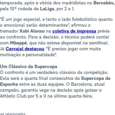
temporada, após a vitória dos madridistas no
Bernabéu
,
pela 10ª rodada da
LaLiga
, por 2 a 1.
"É um jogo especial, e tanto o lado futebolístico quanto
o emocional serão determinantes", afirmou o
treinador
Xabi Alonso
na
coletiva de imprensa
prévia
ao confronto. Para a decisão, o técnico poderá contar
com
Mbappé
, que não esteve disponível na semifinal.
Já
Carvajal destacou
: "É preciso jogar com muita
motivação e personalidade".
Um Clássico da Supercopa
O confronto é um verdadeiro clássico da competição.
Esta será a quarta final consecutiva da
Supercopa da
Espanha
entre as duas equipes. O Barcelona, atual
campeão, garantiu vaga na decisão após golear o
Athletic Club por 5 a 0 na última quarta-feira.
as relacionados