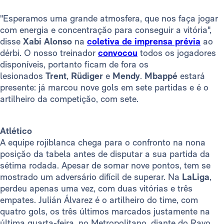
"Esperamos uma grande atmosfera, que nos faça jogar
com energia e concentração para conseguir a vitória",
disse
Xabi Alonso
na
coletiva de imprensa prévia
ao
dérbi. O nosso treinador
convocou
todos os jogadores
disponíveis, portanto ficam de fora os
lesionados
Trent
,
Rüdiger
e
Mendy
.
Mbappé
estará
presente: já marcou nove gols em sete partidas e é o
artilheiro da competição, com sete.
Atlético
A equipe rojiblanca chega para o confronto na nona
posição da tabela antes de disputar a sua partida da
sétima rodada. Apesar de somar nove pontos, tem se
mostrado um adversário difícil de superar. Na
LaLiga
,
perdeu apenas uma vez, com duas vitórias e três
empates. Julián Álvarez é o artilheiro do time, com
quatro gols, os três últimos marcados justamente na
última quarta-feira, no Metropolitano, diante do Rayo.