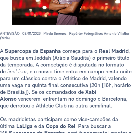
ANTEVISÃO
08/01/2026
Mireia Jiménez
Repórter Fotográfico: Antonio Villalba
(Yeda)
A
Supercopa da Espanha
começa para o
Real Madrid
,
que busca em Jeddah (Arábia Saudita) o primeiro título
da temporada. A competição é disputada no formato
de
final four
, e o nosso time entra em campo nesta noite
para um clássico contra o Atlético de Madrid, valendo
uma vaga na quinta final consecutiva (20h [16h, horário
de Brasília]). Se os comandados de
Xabi
Alonso
vencerem, enfrentam no domingo o Barcelona,
que derrotou o Athletic Club na outra semifinal.
Os madridistas participam como vice-campões da
última
LaLiga
e da
Copa do Rei
. Para buscar a
14ª
Supercopa da Espanha
, será fundamental manter o