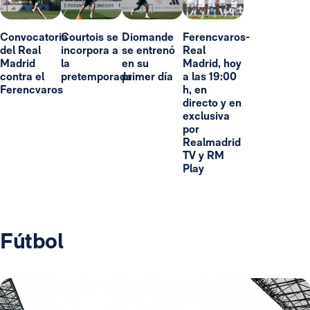
Convocatoria
Courtois se
Diomande
Ferencvaros-
del Real
incorpora a
se entrenó
Real
Madrid
la
en su
Madrid, hoy
contra el
pretemporada
primer día
a las 19:00
Ferencvaros
h, en
directo y en
exclusiva
por
Realmadrid
TV y RM
Play
Fútbol