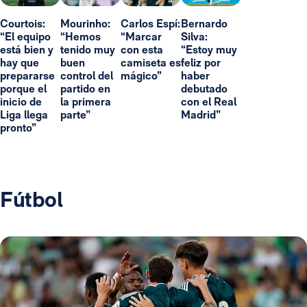
Courtois:
Mourinho:
Carlos Espí:
Bernardo
“El equipo
“Hemos
“Marcar
Silva:
está bien y
tenido muy
con esta
“Estoy muy
hay que
buen
camiseta es
feliz por
prepararse
control del
mágico”
haber
porque el
partido en
debutado
inicio de
la primera
con el Real
Liga llega
parte”
Madrid”
pronto”
Fútbol