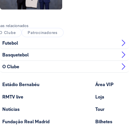
Foto: Real Madrid
as relacionados
O Clube
Patrocinadores
Futebol
Basquetebol
O Clube
Estádio Bernabéu
Área VIP
RMTV live
Loja
Notícias
Tour
Fundação Real Madrid
Bilhetes