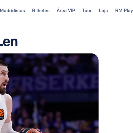
Madridistas
Bilhetes
Área VIP
Tour
Loja
RM Pla
Len