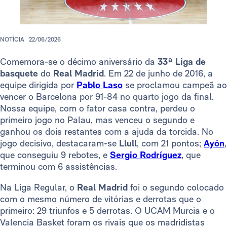
NOTÍCIA
22/06/2026
Comemora-se o décimo aniversário da
33ª Liga de
basquete
do
Real Madrid
. Em 22 de junho de 2016, a
equipe dirigida por
Pablo Laso
se proclamou campeã ao
vencer o Barcelona por 91-84 no quarto jogo da final.
Nossa equipe, com o fator casa contra, perdeu o
primeiro jogo no Palau, mas venceu o segundo e
ganhou os dois restantes com a ajuda da torcida. No
jogo decisivo, destacaram-se
Llull
, com 21 pontos;
Ayón
,
que conseguiu 9 rebotes, e
Sergio Rodríguez
, que
terminou com 6 assistências.
Na Liga Regular, o
Real Madrid
foi o segundo colocado
com o mesmo número de vitórias e derrotas que o
primeiro: 29 triunfos e 5 derrotas. O UCAM Murcia e o
Valencia Basket foram os rivais que os madridistas