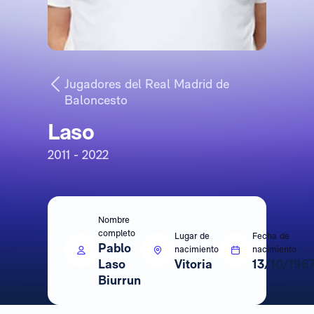
Jugadores del Real Madrid de
Baloncesto
Laso
2011 - 2022
Nombre
completo
Lugar de
Fecha de
Pablo
nacimiento
nacimiento
Laso
Vitoria
13/10/196
Biurrun