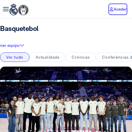
Aceder
Basquetebol
imer equipo
Ver tudo
Actualidade
Crónicas
Conferências 