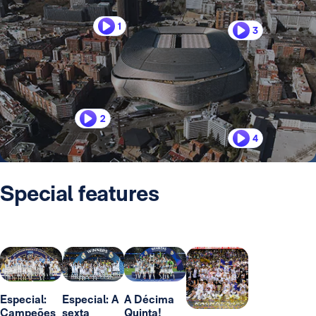
1
3
2
4
Special features
Especial:
Especial: A
A Décima
Campeões
sexta
Quinta!