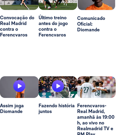
Convocação do
Último treino
Comunicado
Real Madrid
antes do jogo
Oficial:
contra o
contra o
Diomande
Ferencvaros
Ferencvaros
Assim joga
Fazendo história
Ferencvaros-
Diomande
juntos
Real Madrid,
amanhã às 19:00
h, ao vivo no
Realmadrid TV e
RM Play