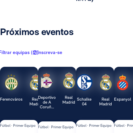
Próximos eventos
Filtrar equipas ( 2 )
Inscreva-se
Deportivo
Real
Ferencváros
Real
Schalke
Real
Espanyol
de A
Madrid
Madrid
04
Madrid
Coruñ...
Fútbol · Primer Equipo
Fútbol · Primer Equipo
Fútbol · Pr
Fútbol · Primer Equipo