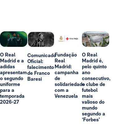
O Real
Fundação
O Real
Comunicado
Madrid e a
Real
Madrid é,
Oficial:
adidas
Madrid:
pelo quinto
falecimento
apresentam
campanha
ano
de Franco
o segundo
de
consecutivo,
Baresi
uniforme
solidariedade
o clube de
para a
com a
futebol
temporada
Venezuela
mais
2026-27
valioso do
mundo
segundo a
‘Forbes’