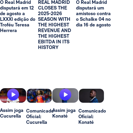
O Real Madrid
REAL MADRID
O Real Madrid
disputará em 12
CLOSES THE
disputará um
de agosto a
2025-2026
amistoso contra
LXXXI edição do
SEASON WITH
o Schalke 04 no
Troféu Teresa
THE HIGHEST
dia 16 de agosto
Herrera
REVENUE AND
THE HIGHEST
EBITDA IN ITS
HISTORY
Assim joga
Assim joga
Comunicado
Comunicado
Cucurella
Konaté
Oficial:
Oficial:
Cucurella
Konaté