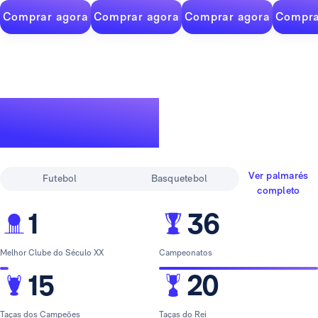
Comprar agora
Comprar agora
Comprar agora
Compra
Um palmarés
lendário
Ver palmarés
Futebol
Basquetebol
completo
1
36
Melhor Clube do Século XX
Campeonatos
15
20
Taças dos Campeões
Taças do Rei