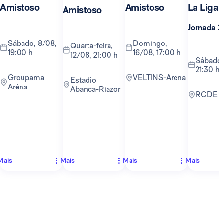
Amistoso
Amistoso
La Liga
Amistoso
Jornada 
sábado, 8/08,
domingo,
quarta-feira,
19:00 h
16/08, 17:00 h
12/08, 21:00 h
sábado, 22/08,
21:30 
Groupama
VELTINS-Arena
Estadio
Aréna
Abanca-Riazor
RCDE
Mais
Mais
Mais
Mais