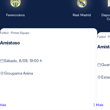
Ferencváros
Real Madrid
Depor
Co
Fútbol · Primer Equipo
Fútbol · 
Amistoso
Amist
sábado, 8/08, 19:00 h
qua
Groupama Aréna
Est
Mais
Mais