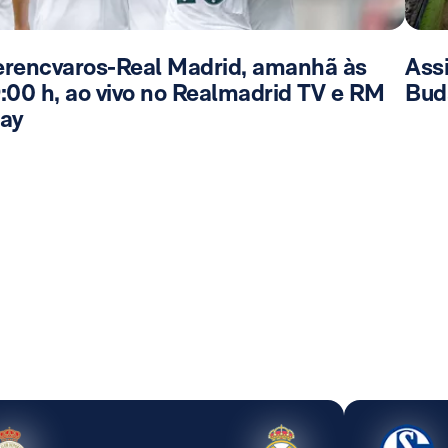
erencvaros-Real Madrid, amanhã às
Ass
9:00 h, ao vivo no Realmadrid TV e RM
Bud
lay