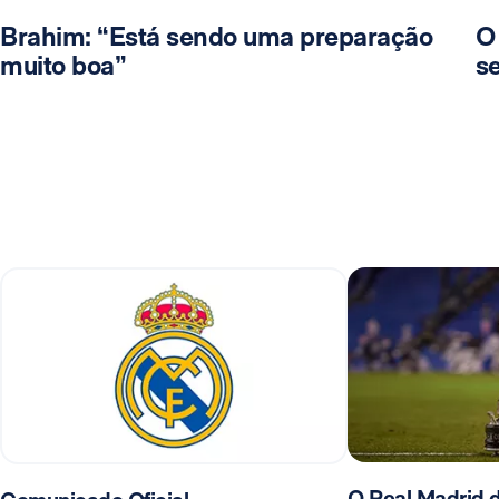
Brahim: “Está sendo uma preparação
O
muito boa”
se
O Real Madrid d