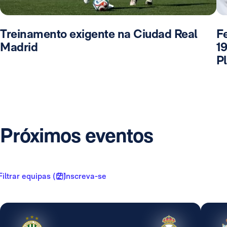
Treinamento exigente na Ciudad Real
F
Madrid
1
P
Próximos eventos
Filtrar equipas ( 2 )
Inscreva-se