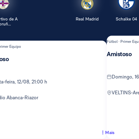
tivo de A
Real Madrid
Schalke 04
ruñ...
Fútbol · Primer Equ
Primer Equipo
Amistoso
oso
domingo, 1
rta-feira, 12/08, 21:00 h
VELTINS-Ar
adio Abanca-Riazor
Mais