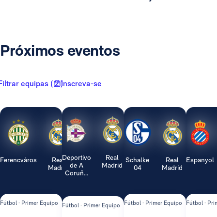
Próximos eventos
Filtrar equipas ( 2 )
Inscreva-se
Deportivo
Real
Ferencváros
Real
Schalke
Real
Espanyol
de A
Madrid
Madrid
04
Madrid
Coruñ...
Fútbol · Primer Equipo
Fútbol · Primer Equipo
Fútbol · Pr
Fútbol · Primer Equipo