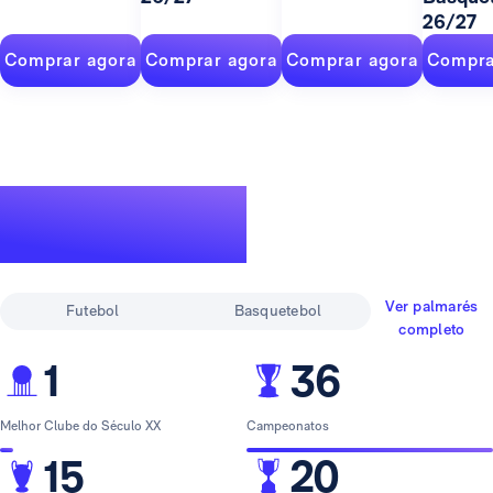
26/27
Comprar agora
Comprar agora
Comprar agora
Compra
Um palmarés
lendário
Ver palmarés
Futebol
Basquetebol
completo
1
36
Melhor Clube do Século XX
Campeonatos
15
20