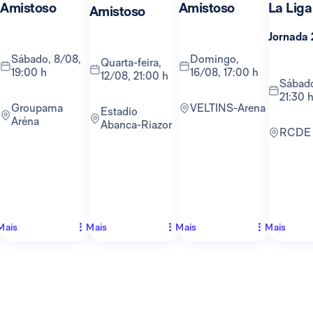
Amistoso
Amistoso
La Liga
Amistoso
Jornada 
sábado, 8/08,
domingo,
quarta-feira,
19:00 h
16/08, 17:00 h
12/08, 21:00 h
sábado, 22/08,
21:30 
Groupama
VELTINS-Arena
Estadio
Aréna
Abanca-Riazor
RCDE
Mais
Mais
Mais
Mais