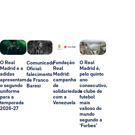
O Real
Fundação
O Real
Comunicado
Madrid e a
Real
Madrid é,
Oficial:
adidas
Madrid:
pelo quinto
falecimento
apresentam
campanha
ano
de Franco
o segundo
de
consecutivo,
Baresi
uniforme
solidariedade
o clube de
para a
com a
futebol
temporada
Venezuela
mais
2026-27
valioso do
mundo
segundo a
‘Forbes’