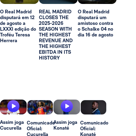
O Real Madrid
REAL MADRID
O Real Madrid
disputará em 12
CLOSES THE
disputará um
de agosto a
2025-2026
amistoso contra
LXXXI edição do
SEASON WITH
o Schalke 04 no
Troféu Teresa
THE HIGHEST
dia 16 de agosto
Herrera
REVENUE AND
THE HIGHEST
EBITDA IN ITS
HISTORY
Assim joga
Assim joga
Comunicado
Comunicado
Cucurella
Konaté
Oficial:
Oficial:
Cucurella
Konaté