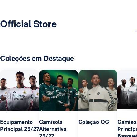
Official Store
Coleções em Destaque
Equipamento
Camisola
Coleção OG
Camiso
Principal 26/27
Alternativa
Princip
26/27
Basque