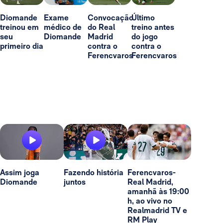
Diomande
Exame
Convocação
Último
treinou em
médico de
do Real
treino antes
seu
Diomande
Madrid
do jogo
primeiro dia
contra o
contra o
Ferencvaros
Ferencvaros
Assim joga
Fazendo história
Ferencvaros-
Diomande
juntos
Real Madrid,
amanhã às 19:00
h, ao vivo no
Realmadrid TV e
RM Play