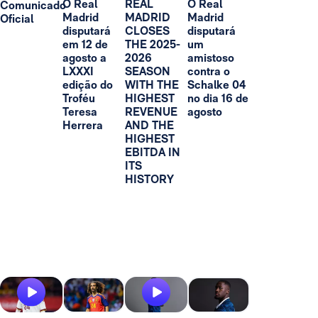
O Real
REAL
O Real
Comunicado
Madrid
MADRID
Madrid
Oficial
disputará
CLOSES
disputará
em 12 de
THE 2025-
um
agosto a
2026
amistoso
LXXXI
SEASON
contra o
edição do
WITH THE
Schalke 04
Troféu
HIGHEST
no dia 16 de
Teresa
REVENUE
agosto
Herrera
AND THE
HIGHEST
EBITDA IN
ITS
HISTORY