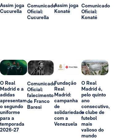
Assim joga
Assim joga
Comunicado
Comunicado
Cucurella
Konaté
Oficial:
Oficial:
Cucurella
Konaté
O Real
Fundação
O Real
Comunicado
Madrid e a
Real
Madrid é,
Oficial:
adidas
Madrid:
pelo quinto
falecimento
apresentam
campanha
ano
de Franco
o segundo
de
consecutivo,
Baresi
uniforme
solidariedade
o clube de
para a
com a
futebol
temporada
Venezuela
mais
2026-27
valioso do
mundo