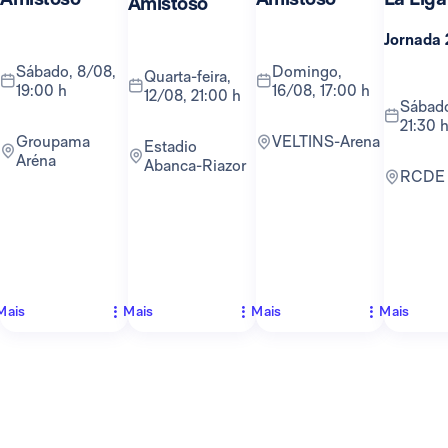
Amistoso
Jornada 
sábado, 8/08,
domingo,
quarta-feira,
19:00 h
16/08, 17:00 h
12/08, 21:00 h
sábado, 22/08,
21:30 
Groupama
VELTINS-Arena
Estadio
Aréna
Abanca-Riazor
RCDE
Mais
Mais
Mais
Mais