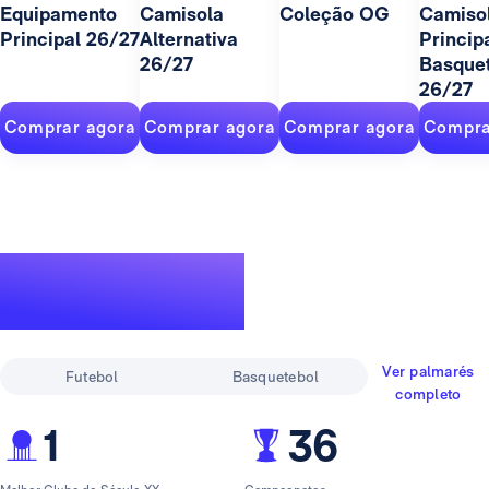
Equipamento
Camisola
Coleção OG
Camiso
Principal 26/27
Alternativa
Princip
26/27
Basque
26/27
Comprar agora
Comprar agora
Comprar agora
Compra
Um palmarés
lendário
Ver palmarés
Futebol
Basquetebol
completo
1
36