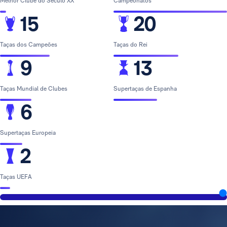
Melhor Clube do Século XX
Campeonatos
15
20
Taças dos Campeões
Taças do Rei
9
13
Taças Mundial de Clubes
Supertaças de Espanha
6
Supertaças Europeia
2
Taças UEFA