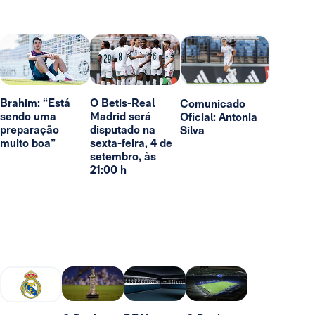
Brahim: “Está
O Betis-Real
Comunicado
sendo uma
Madrid será
Oficial: Antonia
preparação
disputado na
Silva
muito boa”
sexta-feira, 4 de
setembro, às
21:00 h