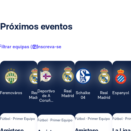
Próximos eventos
Filtrar equipas ( 2 )
Inscreva-se
Deportivo
Real
Ferencváros
Real
Schalke
Real
Espanyol
de A
Madrid
Madrid
04
Madrid
Coruñ...
Fútbol · Primer Equipo
Fútbol · Primer Equipo
Fútbol · Pr
Fútbol · Primer Equipo
Amistoso
Amistoso
La Liga