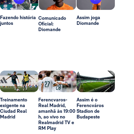
Fazendo história
Assim joga
Comunicado
juntos
Diomande
Oficial:
Diomande
Treinamento
Ferencvaros-
Assim é o
exigente na
Real Madrid,
Ferencváros
Ciudad Real
amanhã às 19:00
Stadion de
Madrid
h, ao vivo no
Budapeste
Realmadrid TV e
RM Play