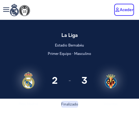
Aceder
La Liga
Estadio Bernabéu
Primer Equipo · Masculino
2
3
-
Real Madrid
Villarreal
Finalizado