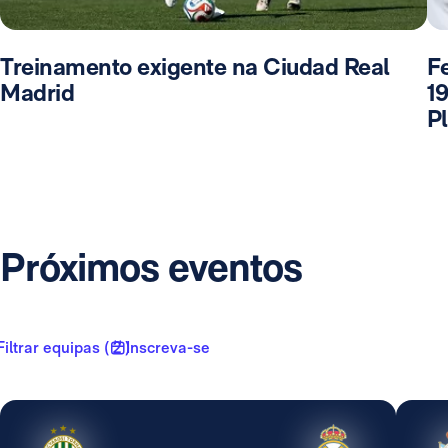
Treinamento exigente na Ciudad Real
F
Madrid
1
P
Próximos eventos
Filtrar equipas ( 2 )
Inscreva-se