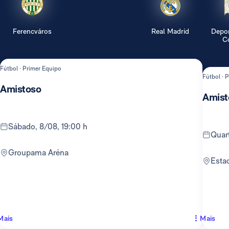
Ferencváros
Real Madrid
Depor
Co
Fútbol · Primer Equipo
Fútbol · 
Amistoso
Amist
sábado, 8/08, 19:00 h
qua
Groupama Aréna
Est
Mais
Mais