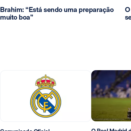
Brahim: “Está sendo uma preparação
O
muito boa”
se
O Real Madrid d