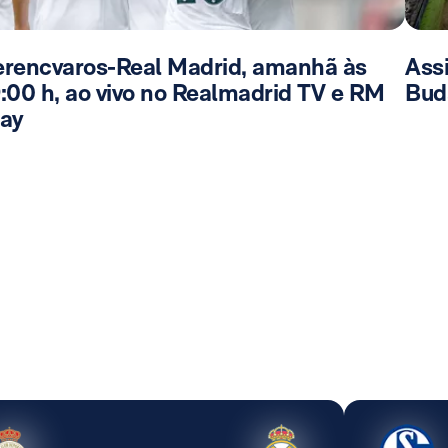
erencvaros-Real Madrid, amanhã às
Ass
9:00 h, ao vivo no Realmadrid TV e RM
Bud
lay